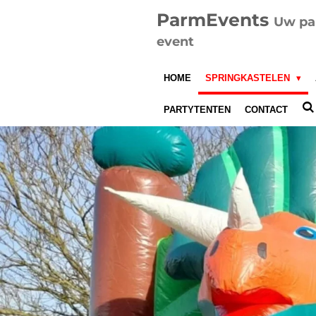
Ga
ParmEvents
Uw par
direct
event
naar
de
HOME
SPRINGKASTELEN
hoofdinhoud
PARTYTENTEN
CONTACT