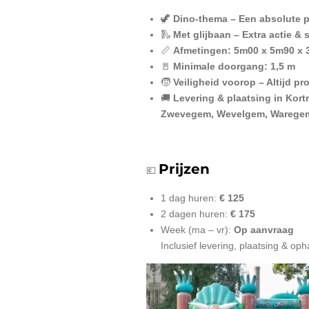
🦖
Dino-thema – Een absolute p
🛝
Met glijbaan – Extra actie & 
📏
Afmetingen: 5m00 x 5m90 x
🚪
Minimale doorgang: 1,5 m
🧒
Veiligheid voorop – Altijd pr
🚚
Levering & plaatsing in Kort
Zwevegem, Wevelgem, Waregem,
Prijzen
💶
1 dag huren:
€ 125
2 dagen huren:
€ 175
Week (ma – vr):
Op aanvraag
Inclusief levering, plaatsing & o