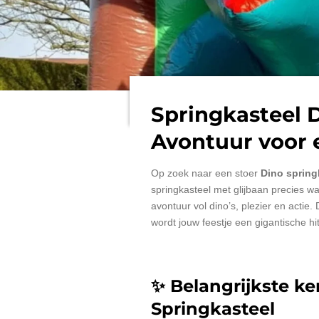
Springkasteel D
Avontuur voor e
Op zoek naar een stoer
Dino spring
springkasteel met glijbaan precies wa
avontuur vol dino’s, plezier en actie
wordt jouw feestje een gigantische hit
✨
Belangrijkste k
Springkasteel