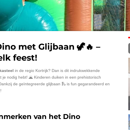
ino met Glijbaan 🦖🔥 –
lk feest!
kasteel
in de regio Kortrijk? Dan is dit indrukwekkende
t je nodig hebt! 🌋 Kinderen duiken in een prehistorisch
. Dankzij de geïntegreerde glijbaan 🛝 is fun gegarandeerd en
!
enmerken van het Dino