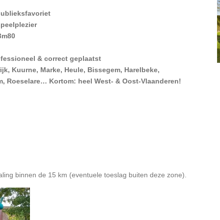
ublieksfavoriet
speelplezier
 3m80
ofessioneel & correct geplaatst
rijk, Kuurne, Marke, Heule, Bissegem, Harelbeke,
 Roeselare… Kortom: heel West- & Oost-Vlaanderen!
phaling binnen de 15 km (eventuele toeslag buiten deze zone).