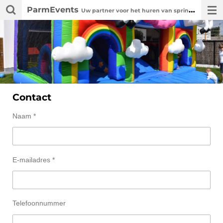
ParmEvents
Ga
Uw partner voor het huren van springkastelen, attracties & animaties voor elk event
direct
naar
de
hoofdinhoud
Contact
Naam *
E-mailadres *
Telefoonnummer