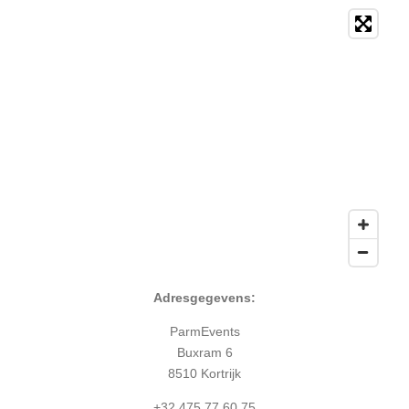
Adresg
egevens:
ParmEvents
Buxram 6
8510 Kortrijk
+32 475 77 60 75